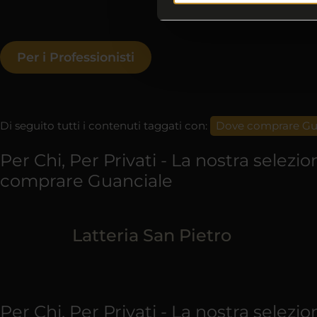
Per i Professionisti
Di seguito tutti i contenuti taggati con:
Dove comprare Gu
Per Chi, Per Privati - La nostra selezi
comprare Guanciale
Latteria San Pietro
Per Chi, Per Privati - La nostra selez