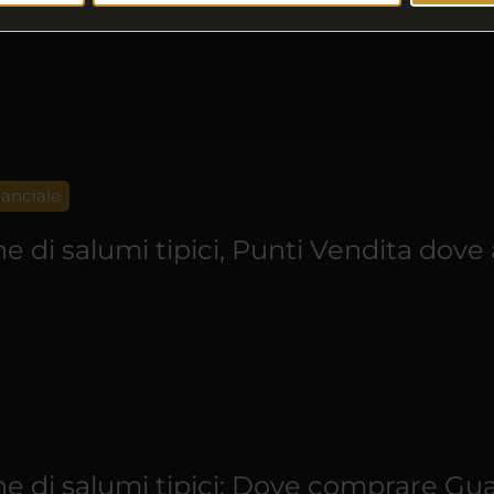
anciale
one di salumi tipici, Punti Vendita dove
ione di salumi tipici: Dove comprare Gu