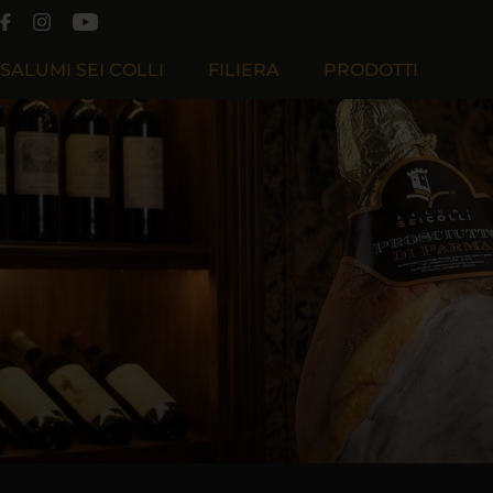
SALUMI SEI COLLI
FILIERA
PRODOTTI
Chi Siamo
Filiera Produttiva
Filosofia
Filiera Cooperativa Effeciesse
Lavora Con Noi
Filiera Sapiens