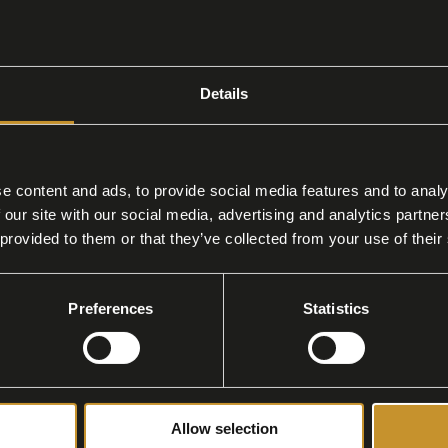
do di lavoro trasparente. Il Guanciale di Salu
ostra filiera corta e controllata, una filiera a chil
massimo rispetto del benessere animale, nutr
Details
on spezie selezionate e una lenta maturazi
re un guanciale croccante in cottura e sciogliev
e content and ads, to provide social media features and to analy
 our site with our social media, advertising and analytics partn
 provided to them or that they’ve collected from your use of their
stro Guanciale?
Preferences
Statistics
ere sia alle esigenze di chi ama cucinare a cas
Allow selection