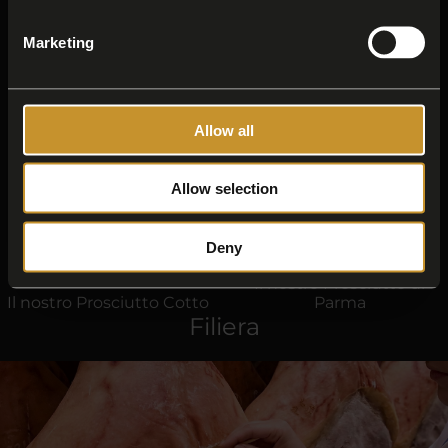
Marketing
Allow all
Allow selection
Deny
Prosciutto Cotto San
Prosciutto di Parma
Pancrazio
Il nostro Prosciutto di
Il nostro Prosciutto Cotto
Parma
Filiera