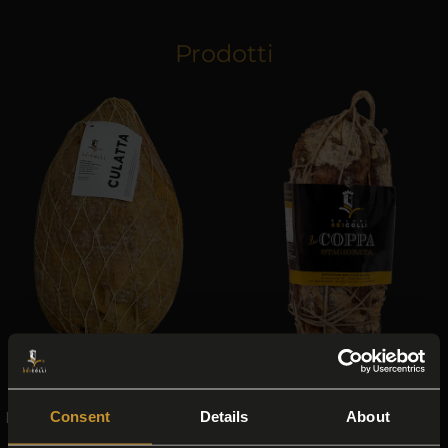
Prodotti
Culatta
La Coppa Stagionata
Consent
Details
About
La nostra pregiata Culatta
La nostra Coppa
stagionata di Filiera