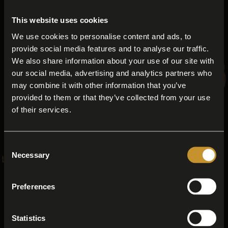
This website uses cookies
We use cookies to personalise content and ads, to
provide social media features and to analyse our traffic.
We also share information about your use of our site with
our social media, advertising and analytics partners who
may combine it with other information that you’ve
provided to them or that they’ve collected from your use
of their services.
Consent
Necessary
Selection
La Pancetta Stagionata
Mortadella Classica
La nostra pancetta
La nostra Mortadella
stagionata di filiera
Preferences
Classica di filiera
Statistics