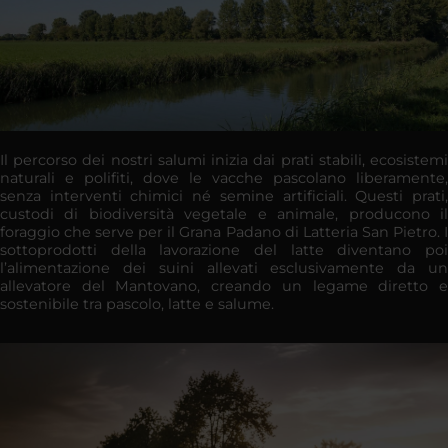
Il percorso dei nostri salumi inizia dai prati stabili, ecosistemi
naturali e polifiti, dove le vacche pascolano liberamente,
senza interventi chimici né semine artificiali. Questi prati,
custodi di biodiversità vegetale e animale, producono il
foraggio che serve per il Grana Padano di Latteria San Pietro. I
sottoprodotti della lavorazione del latte diventano poi
l’alimentazione dei suini allevati esclusivamente da un
allevatore del Mantovano, creando un legame diretto e
sostenibile tra pascolo, latte e salume.