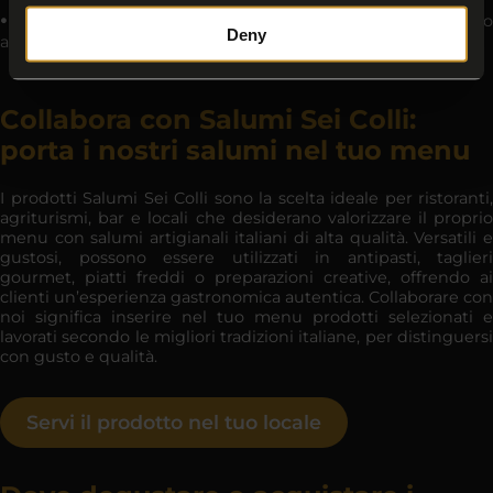
Ideali per ogni momento della tavola, dal pranzo quotidiano
Deny
alle occasioni speciali
Collabora con Salumi Sei Colli:
porta i nostri salumi nel tuo menu
I prodotti Salumi Sei Colli sono la scelta ideale per ristoranti,
agriturismi, bar e locali che desiderano valorizzare il proprio
menu con salumi artigianali italiani di alta qualità. Versatili e
gustosi, possono essere utilizzati in antipasti, taglieri
gourmet, piatti freddi o preparazioni creative, offrendo ai
clienti un’esperienza gastronomica autentica. Collaborare con
noi significa inserire nel tuo menu prodotti selezionati e
lavorati secondo le migliori tradizioni italiane, per distinguersi
con gusto e qualità.
Servi il prodotto nel tuo locale