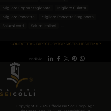
Migliore Coppa Stagionata
Migliore Culatta
Migliore Pancetta
Migliore Pancetta Stagionata
...
Salumi cotti
Salumi italiani
CONTATTI
TAG DIRECTORY
TOP RICERCHE
SITEMAP
Condividi
Copyright © 2026 Effeciesse Soc. Coop. Agr.
Via Santellone, 37, 25018, Montichiari, BS