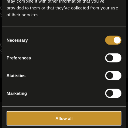
may combine it with other information that you’ve
Catalogo, I nostri salumi: Migliore Coppa
provided to them or that they’ve collected from your use
Stagionata
of their services.
La Coppa Stagionata
Consent
Necessary
Selection
Catalogo, Categorie: Migliore Coppa
Stagionata
Preferences
La nostra selezione di salumi
Statistics
CONTATTI
TAG DIRECTORY
TOP RICERCHE
SITEMAP
Marketing
Condividi
Allow all