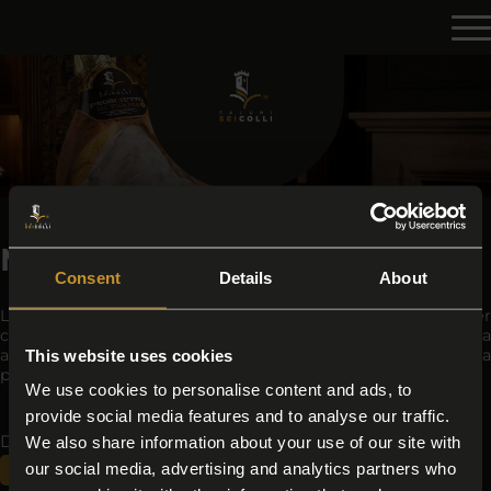
Migliore Coppa Stagionata
Consent
Details
About
La Coppa Stagionata Salumi Sei Colli si distingue per
consistenza compatta e gusto pieno. Lavorata
artigianalmente e stagionata con tempi naturali, è pensata
This website uses cookies
per chi desidera una coppa di alta qualità.
We use cookies to personalise content and ads, to
provide social media features and to analyse our traffic.
Di seguito tutti i contenuti taggati con:
We also share information about your use of our site with
our social media, advertising and analytics partners who
Migliore Coppa Stagionata