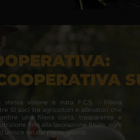
OOPERATIVA:
A COOPERATIVA S
 stessa visione è nata F.C.S. - Filiera
re 51 soci tra agricoltori e allevatori che
ntire una filiera corta, trasparente e
trizione fino alla lavorazione finale, ogni
ci unisce sin dal primo giorno.