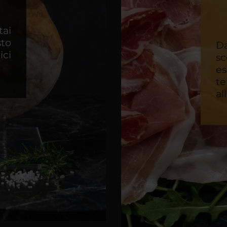
tai
to
Da
ici
sc
e
te
al