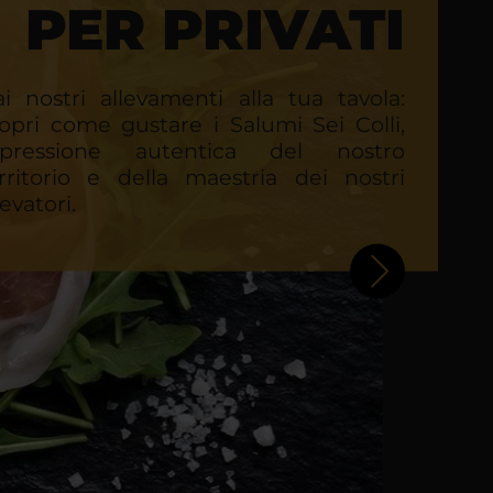
PER PRIVATI
i nostri allevamenti alla tua tavola:
opri come gustare i Salumi Sei Colli,
spressione autentica del nostro
rritorio e della maestria dei nostri
levatori.