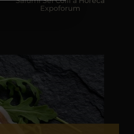
Salumi Sei Colli a Horeca
Expoforum