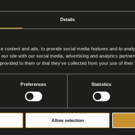
HIGHLIGHTS
Details
Tutti gli highlights
e content and ads, to provide social media features and to analy
 our site with our social media, advertising and analytics partn
 provided to them or that they’ve collected from your use of their
Preferences
Statistics
24/04/2026
Allow selection