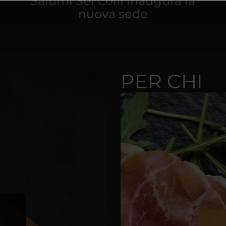
Salumi Sei Colli inaugura la
nuova sede
PER CHI
E