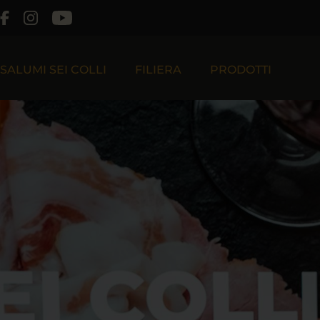
SALUMI SEI COLLI
FILIERA
PRODOTTI
Chi Siamo
Filiera Produttiva
Filosofia
Filiera Cooperativa Effeciesse