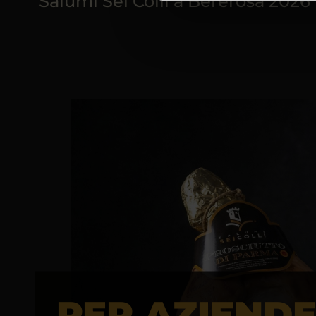
Salumi Sei Colli a Bererosa 2026
PER AZIEND