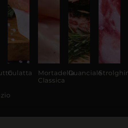
utto
Culatta
Mortadella
Guanciale
Strolghi
Classica
zio