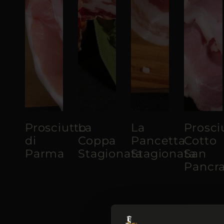
Prosciutto
La
La
Prosci
di
Coppa
Pancetta
Cotto
Parma
Stagionata
Stagionata
San
Pancra