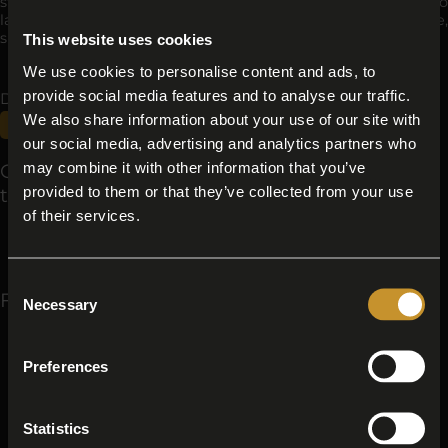
stati allevati i suini e quali controlli sono stati effettuati lungo
la filiera significa poter offrire un prodotto consapevole,
sicuro e coerente con i valori di qualità dichiarati.
This website uses cookies
We use cookies to personalise content and ads, to
provide social media features and to analyse our traffic.
Di seguito tutti i contenuti taggati con:
We also share information about your use of our site with
Materia prima tracciata
our social media, advertising and analytics partners who
may combine it with other information that you’ve
Catalogo, I nostri salumi: Materia prima
provided to them or that they’ve collected from your use
tracciata
of their services.
Culatta
Consent
Filiera: Materia prima tracciata
Necessary
Selection
Filiera Cooperativa Effeciesse
Preferences
Filiera Produttiva
Statistics
Filiera Sapiens