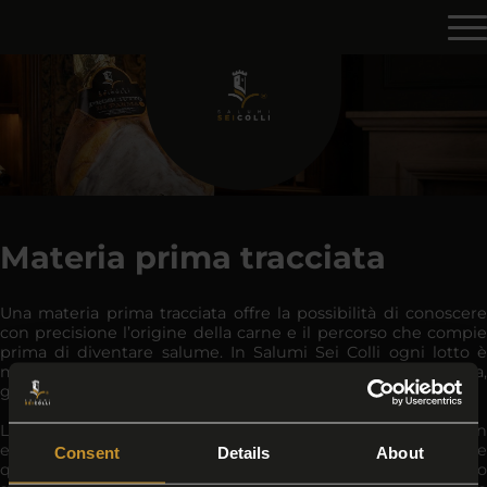
Materia prima tracciata
Una materia prima tracciata offre la possibilità di conoscere
con precisione l’origine della carne e il percorso che compie
prima di diventare salume. In Salumi Sei Colli ogni lotto è
monitorato e riconducibile all’allevamento di provenienza,
garantendo massima trasparenza.
La tracciabilità non è solo un requisito normativo, ma un
elemento distintivo che rafforza la fiducia di chi sceglie
Consent
Details
About
questi prodotti. Sapere da dove proviene la carne, come sono