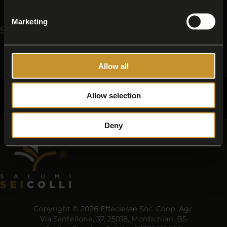
Marketing
Salumi Sei Colli: Materia prima tracciata
Filosofia
Allow all
CONTATTI
TAG DIRECTORY
TOP RICERCHE
SITEMAP
Allow selection
Condividi
Deny
Copyright © 2026 Effeciesse Soc. Coop. Agr.
Via Santellone, 37, 25018, Montichiari, BS