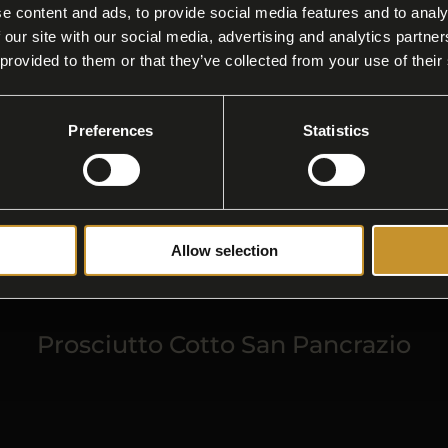
e content and ads, to provide social media features and to analy
 our site with our social media, advertising and analytics partn
Filosofia
 provided to them or that they’ve collected from your use of their
Preferences
Statistics
liera trasparente
Guanciale
Allow selection
Prosciutto Cotto San Pancrazio