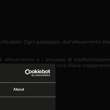
rificabile. Ogni passaggio, dall’allevamento alla
di allevamento e i processi di trasformazione
a e alla sostenibilità. Una filiera trasparente
About