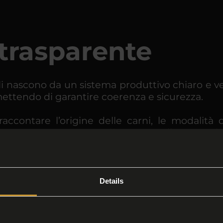
 trasparente
lli nascono da un sistema produttivo chiaro e ve
ettendo di garantire coerenza e sicurezza.
accontare l’origine delle carni, le modalità 
 un mercato sempre più attento alla provenienz
onsapevole.
Details
rasparente
parente