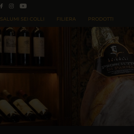
SALUMI SEI COLLI
FILIERA
PRODOTTI
Chi Siamo
Filiera Produttiva
Filosofia
Filiera Cooperativa Effeciesse
Lavora Con Noi
Filiera Sapiens