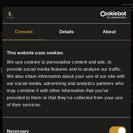
Consent
Details
About
This website uses cookies
We use cookies to personalise content and ads, to
Prosciutto di Parma
provide social media features and to analyse our traffic.
We also share information about your use of our site with
our social media, advertising and analytics partners who
Il Prosciutto di Parma è una delle varianti più celebri di
may combine it with other information that you’ve
prosciutto crudo italiano. Conosciuto per il suo profilo
gentile, leggermente dolce e aromatico, è prodotto
provided to them or that they’ve collected from your use
seguendo precise regole tradizionali e metodi produttivi
of their services.
specifici.
CONTATTI
TAG DIRECTORY
TOP RICERCHE
SITEMAP
Consent
Necessary
Selection