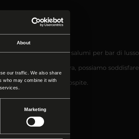
About
glio fa la differenza. I salumi per bar di lusso
 oppure una microfornitura, possiamo soddisfare
se our traffic. We also share
ers who may combine it with
enza rinunce per nessun ospite.
 services.
Marketing