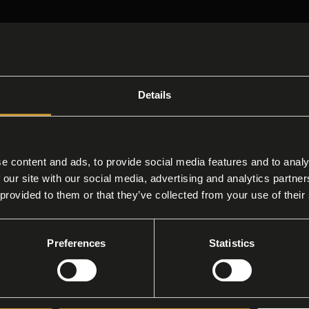
i Lusso
Details
he esige la perfezione assoluta, dove ogni detta
etica, profumo e scioglievolezza al palato.
 sia una prestigiosa fornitura per bar di lusso
e content and ads, to provide social media features and to analy
 our site with our social media, advertising and analytics partn
 proteine del latte, per un'esperienza premium s
 provided to them or that they’ve collected from your use of their
.
Preferences
Statistics