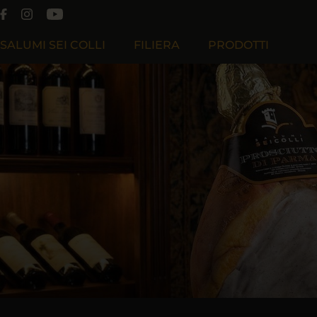
SALUMI SEI COLLI
FILIERA
PRODOTTI
Chi Siamo
Filiera Produttiva
Filosofia
Filiera Cooperativa Effeciesse
Lavora Con Noi
Filiera Sapiens