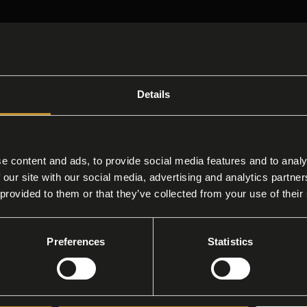
l di Charme
Details
oglienza passa anche attraverso il racconto del t
izione e artigianalità, facendo sentire ogni osp
basata sull'eccellenza, oppure una microforni
e content and ads, to provide social media features and to analy
uralmente privi di glutine e lattosio, un'attenzi
 our site with our social media, advertising and analytics partn
 provided to them or that they’ve collected from your use of their
l gusto.
Preferences
Statistics