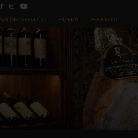
SALUMI SEI COLLI
FILIERA
PRODOTTI
Chi Siamo
Filiera Produttiva
Filosofia
Filiera Cooperativa Effeciesse
Lavora Con Noi
Filiera Sapiens