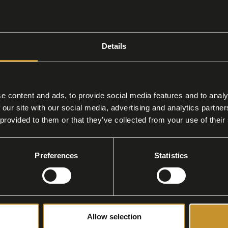
to di Parma
Details
 di Parma
e content and ads, to provide social media features and to analy
 our site with our social media, advertising and analytics partn
one di salumi tipici, Punti Vendita dove
 provided to them or that they’ve collected from your use of their
Preferences
Statistics
Latteria San Pietro
Allow selection
one di salumi tipici: Vendita Prosciutto