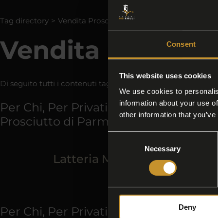
Tag directory
>
Vendita Prosciutto di Parma
Vendita Prosciut
Consent
This website uses cookies
Di seguito tutti i contenuti taggati con:
Vendita Prosciutto
We use cookies to personalis
information about your use of
Per Chi, Per Privati - La nostra selezi
other information that you’ve
Prosciutto di Parma
Consent
Necessary
Selection
Latteria Mogliese
Deny
Per Chi, Per Privati - La nostra selezi