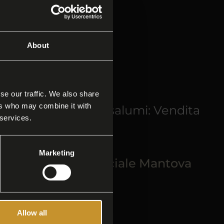
About
se our traffic. We also share
ers who may combine it with
 acquistare i nostri salumi: Vendita
 services.
Marketing
Latteria Sociale Mantova
Allow all
 di Parma