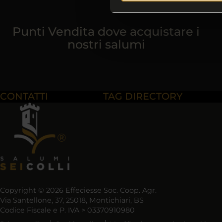
Punti Vendita dove acquistare i
nostri salumi
CONTATTI
TAG DIRECTORY
Copyright © 2026 Effeciesse Soc. Coop. Agr.
Via Santellone, 37, 25018, Montichiari, BS
Codice Fiscale e P. IVA > 03370910980