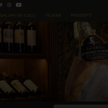
SALUMI SEI COLLI
FILIERA
PRODOTTI
Chi Siamo
Filiera Produttiva
Filosofia
Filiera Cooperativa Effeciesse
Lavora Con Noi
Filiera Sapiens