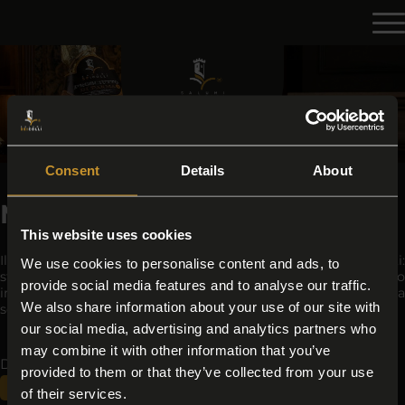
Consent
Details
About
Miglior Prosciutto Crudo
This website uses cookies
Il Prosciutto Crudo 24 mesi è il simbolo dei tempi lenti:
We use cookies to personalise content and ads, to
stagionatura prolungata, sapidità armoniosa e profumo
provide social media features and to analyse our traffic.
intenso. Un salume elegante, frutto di materia prima
We also share information about your use of our site with
selezionata e controllo costante.
our social media, advertising and analytics partners who
may combine it with other information that you’ve
Di seguito tutti i contenuti taggati con:
provided to them or that they’ve collected from your use
Miglior Prosciutto Crudo
of their services.