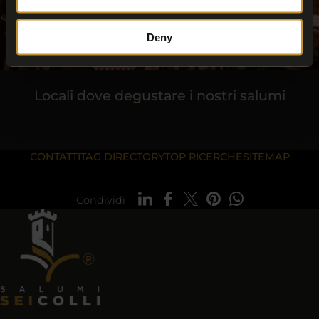
Deny
Locali dove degustare i nostri salumi
CONTATTI
TAG DIRECTORY
TOP RICERCHE
SITEMAP
Condividi