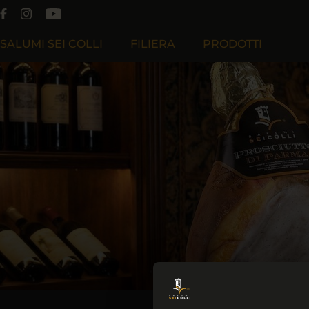
SALUMI SEI COLLI
FILIERA
PRODOTTI
Chi Siamo
Filiera Produttiva
Filosofia
Filiera Cooperativa Effeciesse
Lavora Con Noi
Filiera Sapiens