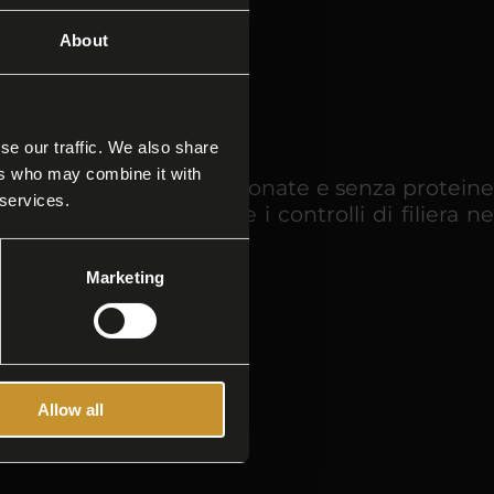
About
se our traffic. We also share
ers who may combine it with
 Lavorato con carni selezionate e senza proteine
 services.
orazione artigianale e i controlli di filiera ne
orazione.
Marketing
Allow all