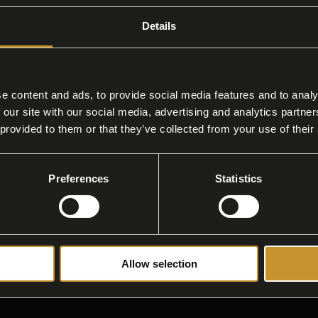
Details
 San Pancrazio
e content and ads, to provide social media features and to analy
 our site with our social media, advertising and analytics partn
 Colli è sinonimo di delicatezza e alta qualità.
 provided to them or that they’ve collected from your use of their
za, sapore equilibrato e aroma autentico. La lav
ore, adatto sia al consumo diretto che alla rist
Preferences
Statistics
an Pancrazio
Cotto San Pancrazio
Allow selection