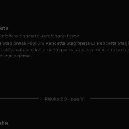
nata
it/migliore-pancetta-stagionata-1.aspx
a
Stagionata
Migliore
Pancetta
Stagionata
La
Pancetta
Stag
 lasciata maturare lentamente per sviluppare aromi intensi e u
 magra e grassa.
Risultati: 9 - pag 1/1
ata