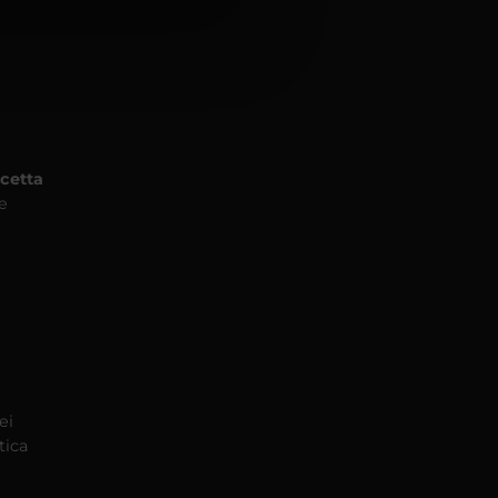
cetta
ne
ei
tica