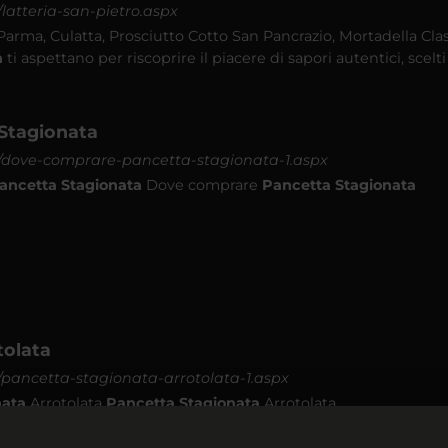
t/latteria-san-pietro.aspx
 Parma, Culatta, Prosciutto Cotto San Pancrazio, Mortadella Clas
a
ti aspettano per riscoprire il piacere di sapori autentici, scelt
Stagionata
-it/dove-comprare-pancetta-stagionata-1.aspx
ancetta
Stagionata
Dove comprare
Pancetta
Stagionata
tolata
it/pancetta-stagionata-arrotolata-1.aspx
nata
Arrotolata
Pancetta
Stagionata
Arrotolata