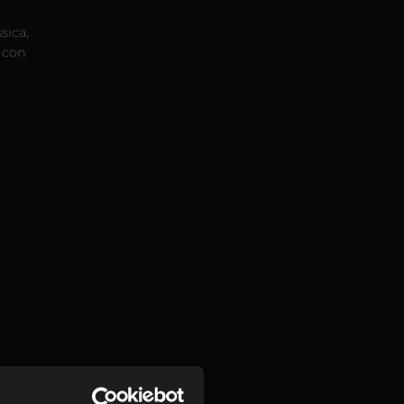
sica,
i con