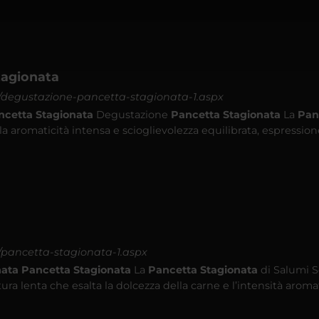
tagionata
-it/degustazione-pancetta-stagionata-1.aspx
ncetta
Stagionata
Degustazione
Pancetta
Stagionata
La
Pan
ela aromaticità intensa e scioglievolezza equilibrata, espressio
it/pancetta-stagionata-1.aspx
nata
Pancetta
Stagionata
La
Pancetta
Stagionata
di Salumi S
atura lenta che esalta la dolcezza della carne e l’intensità aroma