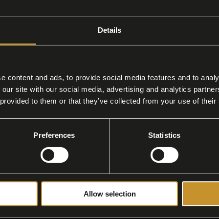
Details
iera
it/pancetta-stagionata-di-filiera-1.aspx
e content and ads, to provide social media features and to analy
nata
di Filiera
Pancetta
Stagionata
di Filiera
 our site with our social media, advertising and analytics partn
 provided to them or that they’ve collected from your use of their
Preferences
Statistics
ata
-it/vendita-pancetta-stagionata-1.aspx
a
stagionata
Vendita
pancetta
stagionata
Allow selection