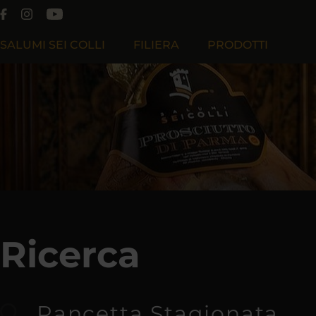
SALUMI SEI COLLI
FILIERA
PRODOTTI
Chi Siamo
Filiera Produttiva
Ricerca
Filosofia
Filiera Cooperativa Effeciesse
Lavora Con Noi
Filiera Sapiens