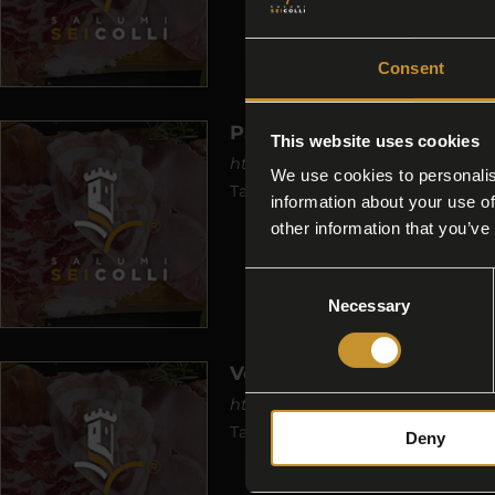
Consent
Pancetta Stagionata di Fil
This website uses cookies
https://www.salumiseicolli.it/it-
We use cookies to personalis
Tag directory >
Pancetta
Stagio
information about your use of
other information that you’ve
Consent
Necessary
Selection
Vendita Pancetta Stagion
https://www.salumiseicolli.it/it
Tag directory > Vendita
pancett
Deny